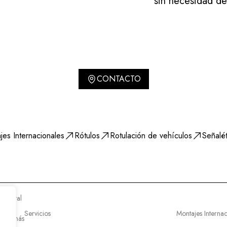
sin necesidad de 
CONTACTO
jes Internacionales
Rótulos
Rotulación de vehículos
Señalét
 digital
or
Servicios
Montajes Internac
s lo más