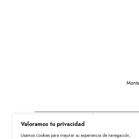
Monta
Somos una imprenta
especializada en impresión
Valoramos tu privacidad
gran formato. En VinylCol
sabemos que tu negocio e
Usamos cookies para mejorar su experiencia de navegación,