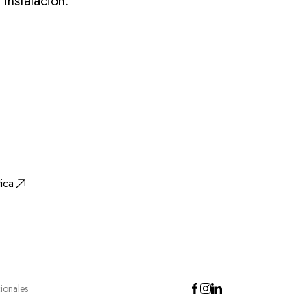
instalación.
ica
ionales