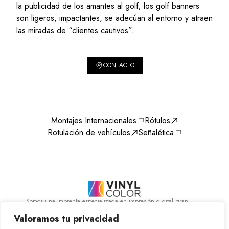
la publicidad de los amantes al golf; los golf banners
son ligeros, impactantes, se adecúan al entorno y atraen
las miradas de “clientes cautivos”.
CONTACTO
Montajes Internacionales
Rótulos
Rotulación de vehículos
Señalética
Somos una imprenta especializada en impresión digital gran
formato. En VinylColor sabemos que tu negocio es lo más
Valoramos tu privacidad
importante y por eso necesitas a los mejores.
Servicios
Montajes Internacionales