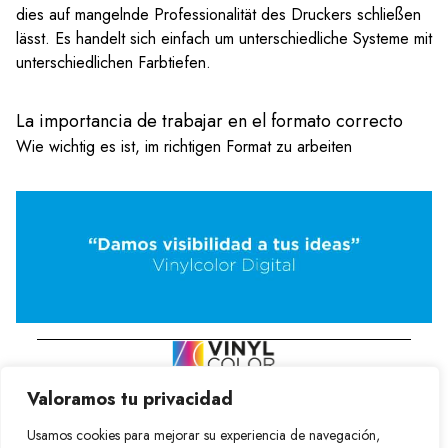
dies auf mangelnde Professionalität des Druckers schließen
lässt. Es handelt sich einfach um unterschiedliche Systeme mit
unterschiedlichen Farbtiefen.
La importancia de trabajar en el formato correcto
Wie wichtig es ist, im richtigen Format zu arbeiten
Wir sind eine Druckerei, die sich auf großformatigen Digitaldruck
Valoramos tu privacidad
spezialisiert hat. Bei VinylColor wissen wir, dass Ihr Geschäft das
Wichtigste ist und Sie deshalb das Beste brauchen.
Installationen grafischer Elemente
Usamos cookies para mejorar su experiencia de navegación,